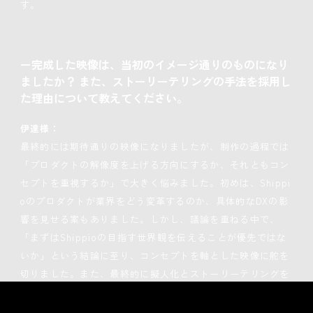
す。
ー完成した映像は、当初のイメージ通りのものになり
ましたか？ また、ストーリーテリングの手法を採用し
た理由について教えてください。
伊達様：
最終的には期待通りの映像になりましたが、制作の過程では
「プロダクトの解像度を上げる方向にするか、それともコン
セプトを重視するか」で大きく悩みました。初めは、Shippi
oのプロダクトが業界をどう変革するのか、具体的なDXの影
響を見せる案もありました。しかし、議論を重ねる中で、
「まずはShippioの目指す世界観を伝えることが優先ではな
いか」という結論に至り、コンセプトを軸とした映像に舵を
切りました。また、最終的に擬人化とストーリーテリングを
採用したのは、ある意味「消去法」的な側面もあります。私
たち自身がまだ、プロダクトの具体的な機能や状態を言語化