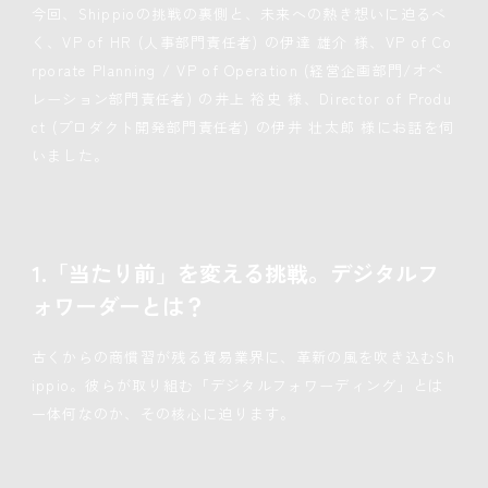
今回、Shippioの挑戦の裏側と、未来への熱き想いに迫るべ
く、VP of HR (人事部門責任者) の伊達 雄介 様、VP of Co
rporate Planning / VP of Operation (経営企画部門/オペ
レーション部門責任者) の井上 裕史 様、Director of Produ
ct (プロダクト開発部門責任者) の伊井 壮太郎 様にお話を伺
いました。
1.「当たり前」を変える挑戦。デジタルフ
ォワーダーとは？
古くからの商慣習が残る貿易業界に、革新の風を吹き込むSh
ippio。彼らが取り組む「デジタルフォワーディング」とは
一体何なのか、その核心に迫ります。