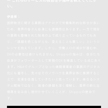
ー これらのサービスの独自性や強みを教えてくださ
い。
伊達様：
国際物流に関する業務はアナログで労働集約的な部分が多い
ため、業界の皆さん自身にも課題感はあります。一方で現在
の業務も蓄積された知見の上で成り立っているものでもあ
り、「課題を感じながらも、変えることも難しい」というジ
レンマを抱えています。しかし、労働人口の減少が進む中、
DXの必要性は避けられません。Shippioの強みは、自分たち
自身がフォワーダーとして実務のDXを推進している点にあり
ます。M&Aでグループとなった通関事業者の業務のデジタル
化にも着手し、先々はそのノウハウを業界全体に展開するこ
とで、変革を促進していきたいと思っています。単なるシス
テム開発ではなく、現場の課題を深く理解し、業界の新たな
標準を生み出し根付かせていくことが、Shippioの使命で
す。