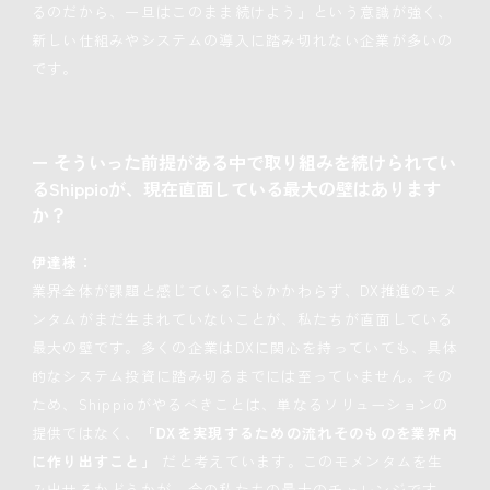
るのだから、一旦はこのまま続けよう」という意識が強く、
新しい仕組みやシステムの導入に踏み切れない企業が多いの
です。
ー そういった前提がある中で取り組みを続けられてい
るShippioが、現在直面している最大の壁はあります
か
？
伊達様：
業界全体が課題と感じているにもかかわらず、DX推進のモメ
ンタムがまだ生まれていないことが、私たちが直面している
最大の壁です。多くの企業はDXに関心を持っていても、具体
的なシステム投資に踏み切るまでには至っていません。その
ため、Shippioがやるべきことは、単なるソリューションの
提供ではなく、
「DXを実現するための流れそのものを業界内
に作り出すこと」
だと考えています。このモメンタムを生
み出せるかどうかが、今の私たちの最大のチャレンジです