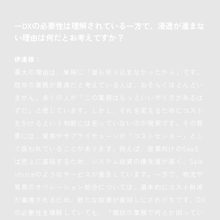
ーDXの必要性は理解されている一方で、浸透が進まな
い理由は何だとお考えですか？
伊達様：
最大の理由は、単純に「誰も切り込まなかったから」です。
既存の業務が最適だと考えている人は、おそらくほとんどい
ません。多くの人が「この業務はもっといいやり方があるは
ずだ」と感じています。しかし、それを変えるためにコスト
をかけるという判断には至っていないのが現実です。その背
景には、貿易やサプライチェーンが「コストセンター」とし
て扱われていることがあります。例えば、営業向けのSaaS
は売上に直結するため、システム投資の優先度が高く、Sale
sforceのようなサービスが普及しています。一方で、物流や
貿易のオペレーション部分については、基本的にコスト削減
が重視されるため、新たな投資が後回しにされがちです。DX
の必要性を理解していても、「現状の業務で何とか回ってい