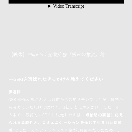
【映像】
Shippio｜企業広告「明日の物流」篇
ーGEKIを選ばれたきっかけを教えてください。
伊達様：
GEKIの作左部さんとは以前からの知り合いでしたが、最初か
ら決めていたわけではなく、3社ほどに声をかけました。そ
の中で、最終的にGEKIに決定したのは、
短納期の要望に応え
られる柔軟性と、コミュニケーションを通じて生まれた信頼
感
でした。カンファレンスの開催が5月後半だったため、5