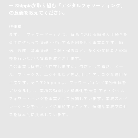
ー
Shippioが取り組む「デジタルフォワーディング」
の意義を教えてください。
伊達様：
まず、「フォワーダー」とは、貿易における輸出入手続きを
荷主に代わって管理・代行する役割を担う事業者です。輸
送、通関、倉庫管理、金融・保険など、多くの関係者との調
整を行いながら貿易を成立させます。
この事業は従来から存在しますが、依然として電話、メー
ル、ファックス、エクセルなどを活用したアナログな運用が
主流です。そこでShippioは、フォワーディング業務全体を
デジタル化し、業務の効率化と標準化を推進 するデジタル
フォワーディングを事業として展開しています。業務のオペ
レーションをクラウドに集約することで、煩雑な業務プロセ
スを抜本的に変革しています。