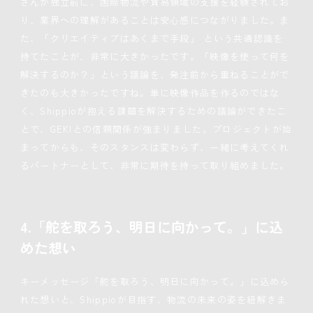
さんが独立前に、国際物流や貿易領域の支援を経験されてお
り、業界への理解があることは安心感につながりました。ま
た、「クリエイティブはあくまで手段」 という共通認識を
持てたことが、非常に大きかったです。「映像を使って何を
解決するのか？」という議論を、発注前から重ねることがで
きたのも大きかったですね。単に映像作品を作るのではな
く、Shippioが抱える課題を解決するための議論ができたこ
とで、GEKIとの信頼関係が強まりました。プロジェクトが始
まってからも、そのスタンスは変わらず、一緒に考えてくれ
るパートナーとして、非常に期待を持って取り組めました。
4.「舵を取ろう、明日に向かって。」に込
めた想い
キーメッセージ「舵を取ろう、明日に向かって。」に込めら
れた想いと、Shippioが目指す、物流の未来の姿を紐解きま