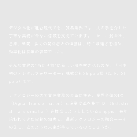
デジタル化が進む現代でも、貿易業界では、人の手を介した
丁寧な業務が今なお信頼を支えています。しかし、船会社、
倉庫、通関…多くの関係者との連携は、時に煩雑さを極め、
効率化は長年の課題でした。
そんな業界の”当たり前”に新しい風を吹き込むのが、「日本
初のデジタルフォワーダー」株式会社Shippio様（以下、Shi
ppio）です。
テクノロジーの力で貿易業務の変革に挑み、業界全体のDX
（Digital Transformation）と産業変革を指す IX （Industri
al Transformation）を推進しようとしているShippio。長年
培われてきた実務の知恵と、最新テクノロジーの融合ーーそ
の先に、どのような未来が待っているのでしょうか。