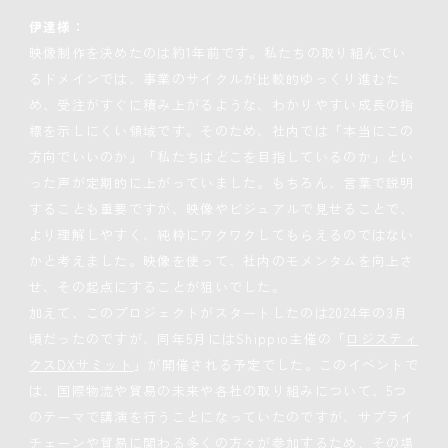
伊達様：
映像制作を決めたのは約1年前です。私たちの取り組んでい
るドメインでは、事業のサイクルが比較的ゆっくり進むた
め、受注がすぐに積み上がるような、わかりやすい成長の指
標を示しにくい領域です。そのため、社内では「本当にこの
方向でいいのか」「私たちはどこを目指しているのか」とい
った声が定期的に上がっていました。もちろん、言葉で説明
することも重要ですが、映像やビジュアルで見せることで、
より理解しやすく、純粋にワクワクしてもらえるのではない
かと考えました。映像を使って、社内のモメンタムを向上さ
せ、その起点にすることが狙いでした。
加えて、このプロジェクトがスタートしたのは2024年の3月
頃だったのですが、同年5月にはShippio主催の「
ロジスティ
クスDXサミット
」が開催される予定でした。このイベントで
は、国際物流や貿易の未来や各社の取り組みについて、5つ
のテーマで講演を行うことになっていたのですが、サプライ
チェーンや貿易に関わる多くの方々が参加するため、その場