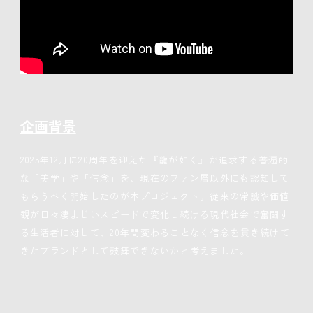
企画背景
2025年12月に20周年を迎えた『龍が如く』が追求する普遍的
な「美学」や「信念」を、現在のファン層以外にも認知して
もらうべく開始したのが本プロジェクト。従来の常識や価値
観が日々凄まじいスピードで変化し続ける現代社会で奮闘す
る生活者に対して、20年間変わることなく信念を貫き続けて
きたブランドとして鼓舞できないかと考えました。