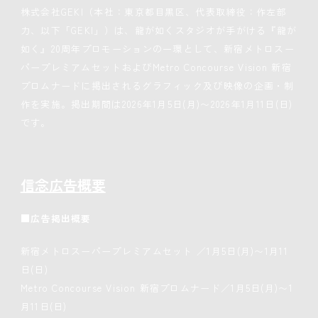
株式会社GEKI（本社：東京都目黒区、代表取締役：作左部
力、以下「GEKI」）は、龍が如くスタジオが手がける『龍が
如く』20周年プロモーションの一環として、新宿メトロスー
パープレミアムセットおよびMetro Concourse Vision 新宿
プロムナードに掲出されるグラフィック及び映像の企画・制
作を実施。掲出期間は2026年1月5日(月)〜2026年1月11日(日)
です。
信念広告概要
■広告掲出概要
新宿メトロスーパープレミアムセット ／1月5日(月)〜1月11
日(日)
Metro Concourse Vision 新宿プロムナード／1月5日(月)〜1
月11日(日)