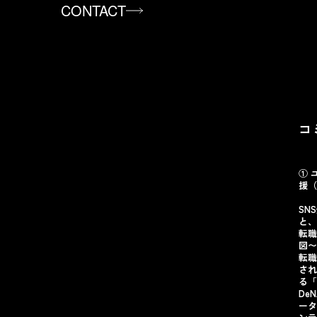
CONTACT
コ
① 
援（
SN
と、
転職
図〜
転職
され
る「
De
ータ