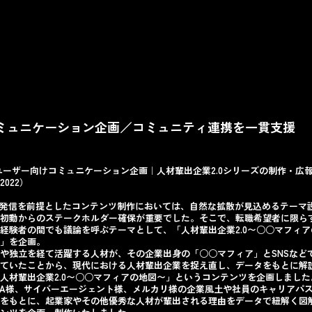
ミュニケーション企画／コミュニティ連携を一貫支援
ユーザー向けコミュニケーション企画｜人材輩出企業2.0シリーズの制作・広
2022）
S発信を前提としたコンテンツ制作においては、自然な拡散が見込めるテーマ
初動からのステークホルダー確保が重要でした。そこで、転職希望者に限ら
経験者の間でも議論を呼ぶテーマとして、「人材輩出企業2.0〜○○マフィア
」を企画。
や独立を経て活躍する人材が、その企業出身の「○○マフィア」とSNSなど
ていたことから、現代における人材輩出企業を捉え直し、データをもとに解
人材輩出企業2.0〜○○マフィアの地図〜」というコンテンツを企画しました
NA様、サイバーエージェント様、メルカリ様の企業風土や社員のキャリアパ
をもとに、起業家やその他優秀な人材が輩出される理由をデータで紐解く図