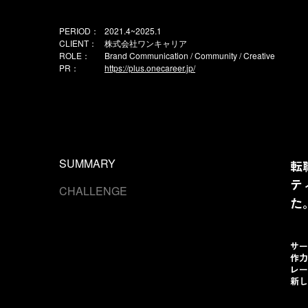
PERIOD：
2021.4~2025.1
CLIENT：
株式会社ワンキャリア
ROLE：
Brand Communication / Community / Creative
PR：
https://plus.onecareer.jp/
SUMMARY
転
テ
CHALLENGE
た
サー
作力
レー
新し