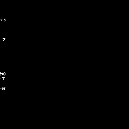
ェク
、ブ
合的
いア
ン設