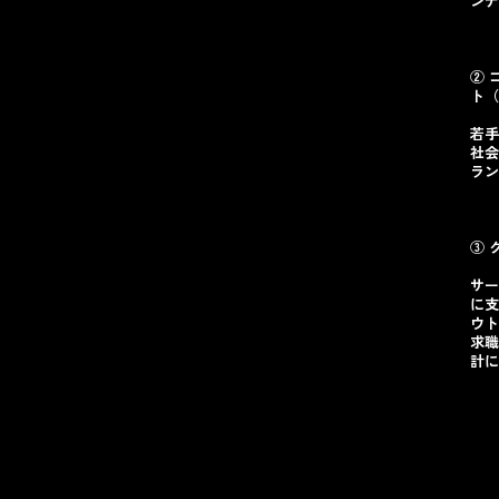
ンテ
② 
ト（2
若手
社会
ラン
③ 
サー
に支
ウト
求職
計に