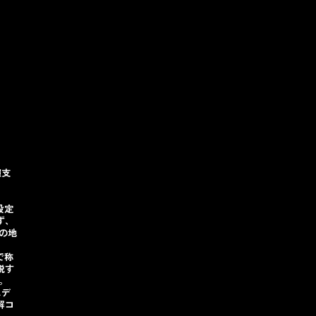
報支
設定
ず、
の地
で称
説す
。
スデ
解コ