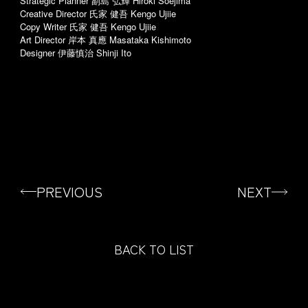
Strategic Planner 副島 弘輝 Hiroki Soejima
Creative Director 氏家 健吾 Kengo Ujiie
Copy Writer 氏家 健吾 Kengo Ujiie
Art Director 岸本 真應 Masataka Kishimoto
Designer 伊藤慎治 Shinji Ito
PREVIOUS
NEXT
BACK TO LIST