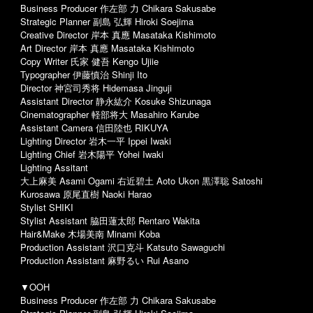
Business Producer 作左部 力 Chikara Sakusabe
Strategic Planner 副島 弘輝 Hiroki Soejima
Creative Director 岸本 真應 Masataka Kishimoto
Art Director 岸本 真應 Masataka Kishimoto
Copy Writer 氏家 健吾 Kengo Ujiie
Typographer 伊藤慎治 Shinji Ito
Director 神宮司秀将 Hidemasa Jinguji
Assistant Director 静永紘介 Kosuke Shizunaga
Cinematographer 軽部将大 Masahiro Karube
Assistant Camera 信田陸也 RIKUYA
Lighting Director 岩木一平 Ippei Iwaki
Lighting Chief 岩木陽平 Yohei Iwaki
Lighting Assitant
大上麻美 Asami Ogami 右近碧土 Aoto Ukon 黒澤聡 Satoshi
Kurosawa 原尾直樹 Naoki Harao
Stylist SHIKI
Stylist Assistant 脇田蓮太郎 Rentaro Wakita
Hair&Make 木場美南 Minami Koba
Production Assistant 沢口克斗 Katsuto Sawaguchi
Production Assistant 麻野るい Rui Asano
▼OOH
Business Producer 作左部 力 Chikara Sakusabe