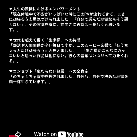
▼人生の転機におけるエンパワーメント
「現在休職中で不安がいっぱいな時にこのPVが流れてきて、まさ
に頑張ろうと勇気づけられました。『自分で選んだ地獄ならそう悪
くない』。その言葉を胸に、前向きに再就活へ挑もうと思いま
す。」
▼世代を超えて響く「生き様」への共感
「部活や人間関係が辛い毎日ですが、このムービーを観て『もうち
ょっとだけ頑張ろう』と思えました。」 「生き様がこんなにカッ
コいいと思った作品は他にない。彼らの言葉はいつだって力をくれ
る。」
▼コンセプト「変わらない龍儀」への全肯定
「めちゃくちゃ背中を押されました。自分も、自分で決めた地獄を
精一杯生きています。」