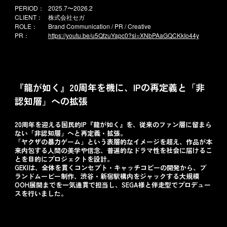
PERIOD：
2025.7〜2026.2
CLIENT：
株式会社セガ
ROLE：
Brand Communication / PR / Creative
PR：
https://youtu.be/u5QfzuYapc0?si=XNbPAaGQCKkIo44y
『龍が如く』20周年を機に、IPの再定義と「非
認知層」への拡張
20周年を迎える国民的IP『龍が如く』を、従来のファン層に留まら
ない「非認知層」へと再定義・拡張。
「ヤクザの暴力ゲーム」という表層的なイメージを超え、作品が本
来内包する人間の美学や信念、普遍的なドラマ性を社会に届けるこ
とを目的にプロジェクトを設計。
GEKIは、全体を貫くコンセプト・キャッチコピーの開発から、ブ
ランドムービー制作、渋谷・新宿駅構内をジャックする大規模
OOH展開までを一気通貫で担当し、SEGA様と伴走型でプロデュー
スを行いました。