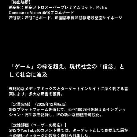
【掲出場所】
新宿駅：新宿メトロスーパープレミアムセット、Metro
Concourse Vision 新宿プロムナード
渋谷駅：渋谷7番ボード、田園都市線渋谷駅階段壁面サイネージ
「ゲーム」の枠を超え、現代社会の「信念」と
して社会に波及
戦略的なメディアミックスとターゲットインサイトに深く刺さる言
葉により、多大な反響を獲得。
【定量実績】（2025年12月時点）
SNSプラットフォームを通じて、延べ100万回を超えるインプレッ
ション・再生数を記録し、IPの新たな価値を可視化。
【定性評価（ユーザーの反応）】
SNSやYouTubeのコメント欄では、ターゲットとして見据えた層か
らの熱いメッセージが数多く寄せられました。