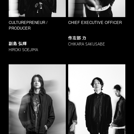
CULTUREPRENEUR /
CHIEF EXECUTIVE OFFICER
PRODUCER
作左部 力
副島 弘輝
CHIKARA SAKUSABE
HIROKI SOEJIMA