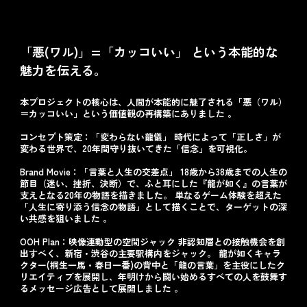
「悪(ワル)」=「カッコいい」 という本能的な
魅力を伝える。
本プロジェクトの核心は、人間が本能的に魅了される「悪（ワル）
＝カッコいい」という価値観の再構築にありました 。
コンセプト策定：「変わらない龍儀」 時代によって「正しさ」が
変わる世界で、20年間守り抜いてきた「信念」を可視化。
Brand Movie：「言葉と人生の交差点」 18歳から38歳までの人生の
節目（迷い、挫折、決断）で、ふと耳にした『龍が如く』の言葉が
支えとなる20年の物語を描きました。 単なるゲーム体験を超えた
「人生に寄り添う信念の物語」として描くことで、ターゲットの深
い共感を狙いました 。
OOH Plan：映像連動型の空間ジャック 非認知層との接触機会を創
出すべく、新宿・渋谷の主要駅構内をジャック。 龍が如くキャラ
クター(桐生一馬・春日一番)の背中と「龍の言葉」を主役にしたク
リエイティブを展開し、年明けから闘い始めるすべての人を鼓舞す
るメッセージ広告として展開しました 。