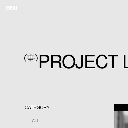
PROJECT L
(事)
CATEGORY
ALL