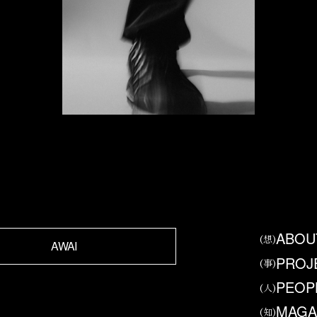
ABOU
(想)
AWAI
PROJ
(事)
PEOP
(人)
MAGA
(知)