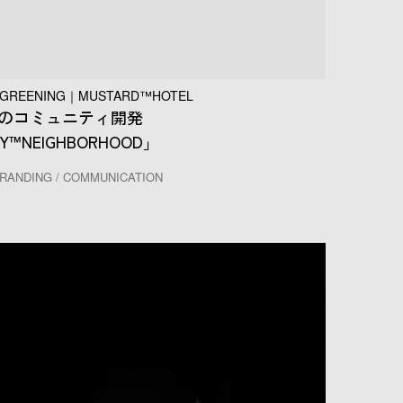
REENING｜MUSTARD™HOTEL
のコミュニティ開発
CY™NEIGHBORHOOD」
RANDING / COMMUNICATION